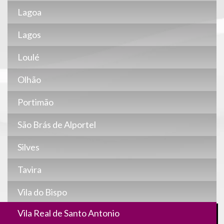
Lagoa
Lagos
Loulé
Olhão
Portimão
São Brás de Alportel
Silves
Tavira
Vila do Bispo
Vila Real de Santo Antonio