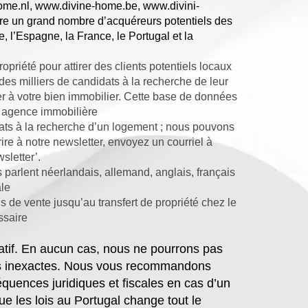
ome.nl
,
www.divine-home.be
,
www.divini-
dre un grand nombre d’acquéreurs potentiels des
e, l’Espagne, la France, le Portugal et la
priété pour attirer des clients potentiels locaux
s milliers de candidats à la recherche de leur
er à votre bien immobilier. Cette base de données
e agence immobilière
ats à la recherche d’un logement ; nous pouvons
ire à notre newsletter, envoyez un courriel à
sletter’.
arlent néerlandais, allemand, anglais, français
ale
 de vente jusqu’au transfert de propriété chez le
ssaire
catif. En aucun cas, nous ne pourrons pas
ons inexactes. Nous vous recommandons
uences juridiques et fiscales en cas d’un
e les lois au Portugal change tout le