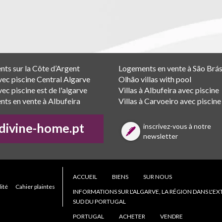
.
ts sur la Côte d’Argent
Logements en vente à São Brá
avec piscine Central Algarve
Olhão villas with pool
vec piscine est de l'algarve
Villas à Albufeira avec piscine
ts en vente à Albufeira
Villas à Carvoeiro avec piscine
divine-home.pt
inscrivez-vous à notre
newsletter
ACCUEIL
BIENS
SUR NOUS
lité
Cahier plaintes
INFORMATIONS SUR L'ALGARVE, LA RÉGION DANS L'E
SUD DU PORTUGAL
PORTUGAL
ACHETER
VENDRE