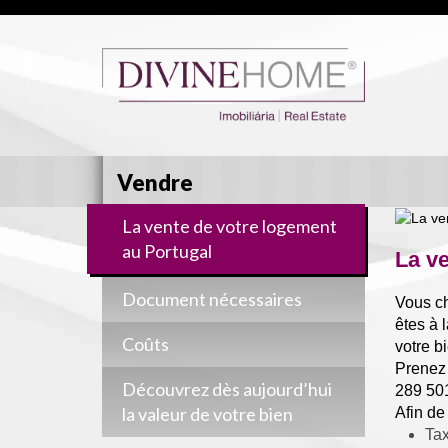
Vendre
La vente de votre logement
au Portugal
La ve
Document nécessaires
Vous ch
êtes à 
Coûts
votre bi
Prenez 
Découvrez dès aujourd’hui
289 501
la valeur de votre bien
Afin de
Tax