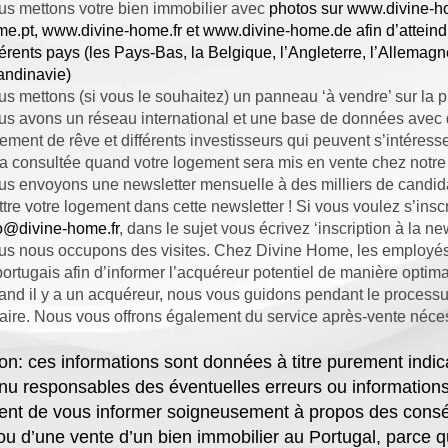
s mettons votre bien immobilier avec
photos sur
www.divine-h
me.pt
,
www.divine-home.fr
et
www.divine-home.de
afin d’attein
férents pays (les Pays-Bas, la Belgique, l’Angleterre, l’Allemagn
ndinavie)
s mettons (si vous le souhaitez) un panneau ‘à vendre’ sur la pro
s avons un réseau international et une base de données avec de
ement de rêve et différents investisseurs qui peuvent s’intéress
a consultée quand votre logement sera mis en vente chez notr
s envoyons une newsletter mensuelle à des milliers de candid
tre votre logement dans cette newsletter ! Si vous voulez s’inscr
o@divine-home.fr
, dans le sujet vous écrivez ‘inscription à la new
s nous occupons des visites. Chez Divine Home, les employés p
portugais afin d’informer l’acquéreur potentiel de manière optim
nd il y a un acquéreur, nous vous guidons pendant le processus
aire. Nous vous offrons également du service après-vente néce
ion: ces informations sont données à titre purement indi
enu responsables des éventuelles erreurs ou informati
ent de vous informer soigneusement à propos des conséq
ou d’une vente d’un bien immobilier au Portugal, parce qu