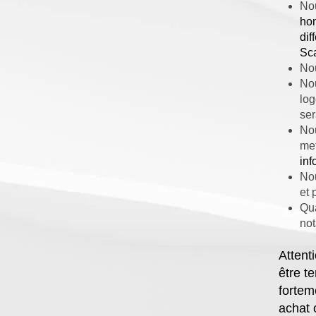
Nou
ho
dif
Sca
Nou
Nou
log
ser
Nou
met
inf
Nou
et 
Qua
not
Attent
être t
fortem
achat 