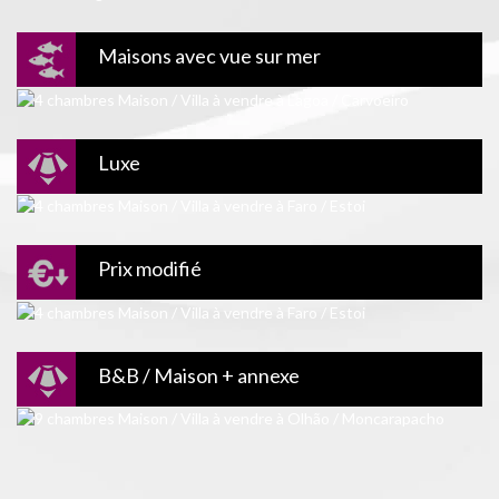
Maisons avec vue sur mer
Luxe
Prix modifié
B&B / Maison + annexe