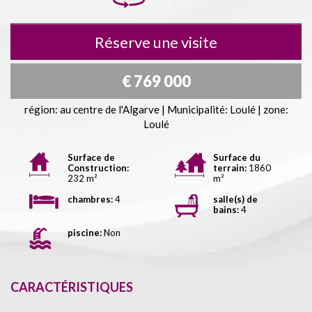
Réserve une visite
€ 769 000
région: au centre de l'Algarve | Municipalité: Loulé | zone:
Loulé
Surface de
Surface du
Construction:
terrain:
1860
232 m²
m²
chambres:
4
salle(s) de
bains:
4
piscine:
Non
CARACTÉRISTIQUES